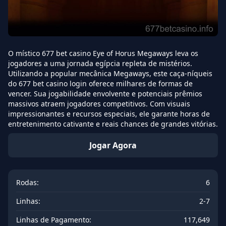
O místico 677 bet casino Eye of Horus Megaways leva os
jogadores a uma jornada egípcia repleta de mistérios.
Utilizando a popular mecânica Megaways, este caça-níqueis
do 677 bet casino login oferece milhares de formas de
vencer. Sua jogabilidade envolvente e potenciais prêmios
massivos atraem jogadores competitivos. Com visuais
impressionantes e recursos especiais, ele garante horas de
entretenimento cativante e reais chances de grandes vitórias.
Jogar Agora
Rodas:
6
Linhas:
2-7
Linhas de Pagamento:
117,649